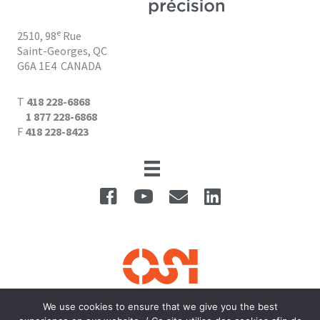
e
2510, 98
Rue
Saint-Georges, QC
G6A 1E4
CANADA
T
418 228-6868
1 877 228-6868
F
418 228-8423
We use cookies to ensure that we give you the best